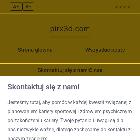
A+
A–
< < < <
pirx3d.com
Strona główna
Wszystkie posty
Skontaktuj się z nami
O nas
Skontaktuj się z nami
Skip to content
Jesteśmy tutaj, aby pomóc w każdej kwestii związanej z
planowaniem kariery sportowej i zdrowiem psychicznym
po zakończeniu kariery. Twoje pytania i uwagi są dla
nas niezwykle ważne, dlatego zachęcamy do kontaktu z
naszym zespołem.