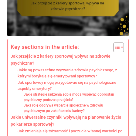
Key sections in the article:
Jak przejście z kariery sportowej wpływa na zdrowie
psychiczne?
Jakie są powszechne wyzwania zdrowia psychicznego, z
którymi borykają się emerytowani sportowcy?
Jak sportowcy mogą przygotować się na psychologiczne
aspekty emerytury?
Jakie strategie radzenia sobie mogą wspierać dobrostan
psychiczny podczas przejścia?
Jaką rolę odgrywa wsparcie społeczne w zdrowiu
psychicznym po zakończeniu kariery?
Jakie uniwersalne czynniki wpływają na planowanie życia
po karierze sportowej?
Jak zmieniają się tożsamość i poczucie własnej wartości po