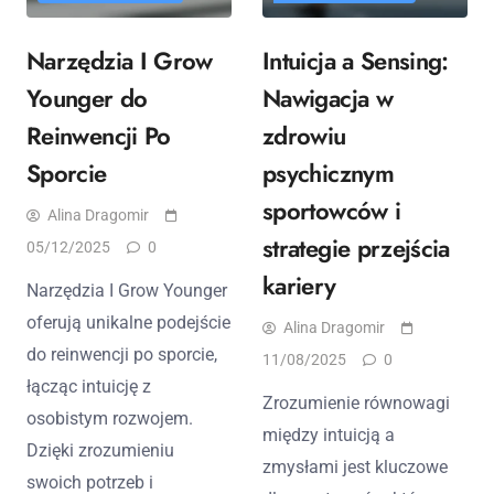
Narzędzia I Grow
Intuicja a Sensing:
Younger do
Nawigacja w
Reinwencji Po
zdrowiu
Sporcie
psychicznym
sportowców i
Alina Dragomir
strategie przejścia
05/12/2025
0
kariery
Narzędzia I Grow Younger
oferują unikalne podejście
Alina Dragomir
do reinwencji po sporcie,
11/08/2025
0
łącząc intuicję z
Zrozumienie równowagi
osobistym rozwojem.
między intuicją a
Dzięki zrozumieniu
zmysłami jest kluczowe
swoich potrzeb i