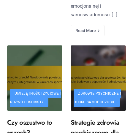
emocjonalnej i
samoświadomości […]
Read More
UMIEJĘTNOŚCI ŻYCIOWE I
ZDROWIE PSYCHICZNE I
ROZWÓJ OSOBISTY
DOBRE SAMOPOCZUCIE
Czy oszustwo to
Strategie zdrowia
grzech?
psychicznego dla