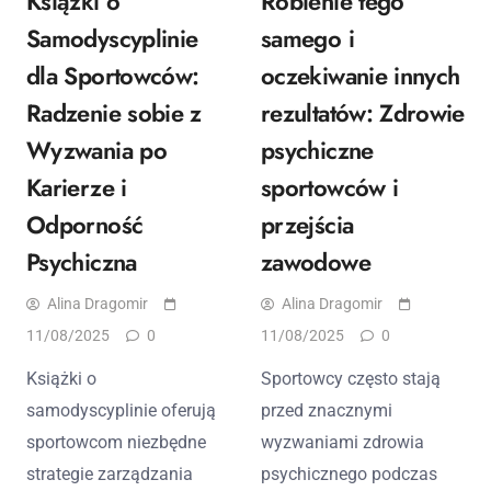
Książki o
Robienie tego
Samodyscyplinie
samego i
dla Sportowców:
oczekiwanie innych
Radzenie sobie z
rezultatów: Zdrowie
Wyzwania po
psychiczne
Karierze i
sportowców i
Odporność
przejścia
Psychiczna
zawodowe
Alina Dragomir
Alina Dragomir
11/08/2025
0
11/08/2025
0
Książki o
Sportowcy często stają
samodyscyplinie oferują
przed znacznymi
sportowcom niezbędne
wyzwaniami zdrowia
strategie zarządzania
psychicznego podczas