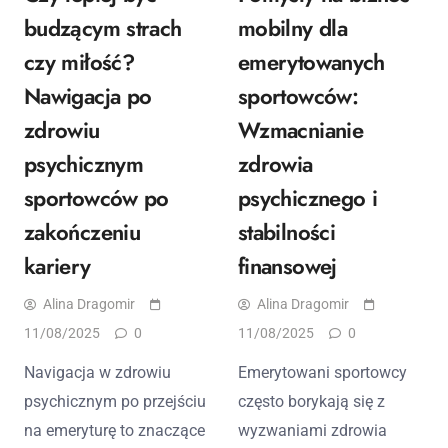
budzącym strach
mobilny dla
czy miłość?
emerytowanych
Nawigacja po
sportowców:
zdrowiu
Wzmacnianie
psychicznym
zdrowia
sportowców po
psychicznego i
zakończeniu
stabilności
kariery
finansowej
Alina Dragomir
Alina Dragomir
11/08/2025
0
11/08/2025
0
Navigacja w zdrowiu
Emerytowani sportowcy
psychicznym po przejściu
często borykają się z
na emeryturę to znaczące
wyzwaniami zdrowia