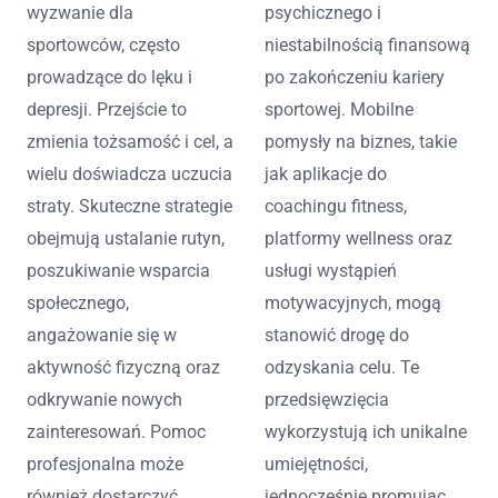
wyzwanie dla
psychicznego i
sportowców, często
niestabilnością finansową
prowadzące do lęku i
po zakończeniu kariery
depresji. Przejście to
sportowej. Mobilne
zmienia tożsamość i cel, a
pomysły na biznes, takie
wielu doświadcza uczucia
jak aplikacje do
straty. Skuteczne strategie
coachingu fitness,
obejmują ustalanie rutyn,
platformy wellness oraz
poszukiwanie wsparcia
usługi wystąpień
społecznego,
motywacyjnych, mogą
angażowanie się w
stanowić drogę do
aktywność fizyczną oraz
odzyskania celu. Te
odkrywanie nowych
przedsięwzięcia
zainteresowań. Pomoc
wykorzystują ich unikalne
profesjonalna może
umiejętności,
również dostarczyć
jednocześnie promując