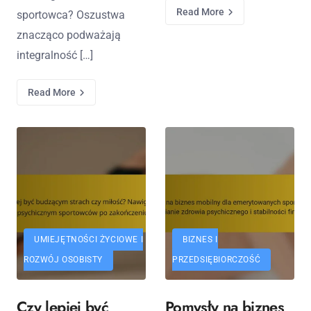
Read More
sportowca? Oszustwa
znacząco podważają
integralność […]
Read More
UMIEJĘTNOŚCI ŻYCIOWE I
BIZNES I
ROZWÓJ OSOBISTY
PRZEDSIĘBIORCZOŚĆ
Czy lepiej być
Pomysły na biznes