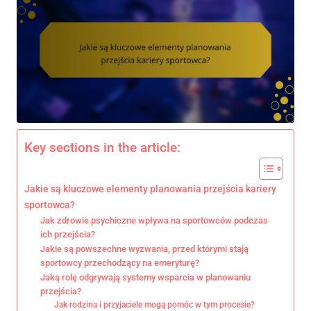
Key sections in the article:
Jakie są kluczowe elementy planowania przejścia kariery
sportowca?
Jak zdrowie psychiczne wpływa na sportowców podczas
ich przejścia?
Jakie są powszechne wyzwania, przed którymi stają
sportowcy przechodzący na emeryturę?
Jaką rolę odgrywają systemy wsparcia w planowaniu
przejścia?
Jak rodzina i przyjaciele mogą pomóc w tym procesie?