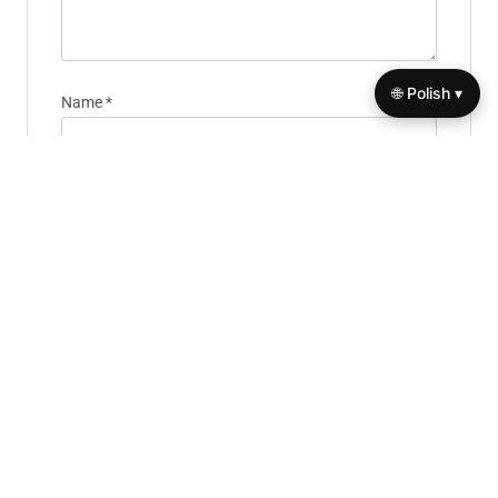
🌐 Polish ▾
Name
*
Email
*
Website
Save my name, email, and website in this browser for
the next time I comment.