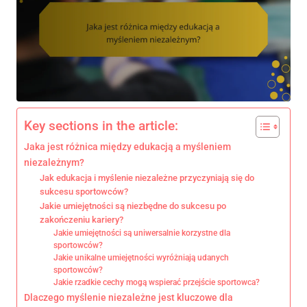
Key sections in the article:
Jaka jest różnica między edukacją a myśleniem
niezależnym?
Jak edukacja i myślenie niezależne przyczyniają się do
sukcesu sportowców?
Jakie umiejętności są niezbędne do sukcesu po
zakończeniu kariery?
Jakie umiejętności są uniwersalnie korzystne dla
sportowców?
Jakie unikalne umiejętności wyróżniają udanych
sportowców?
Jakie rzadkie cechy mogą wspierać przejście sportowca?
Dlaczego myślenie niezależne jest kluczowe dla