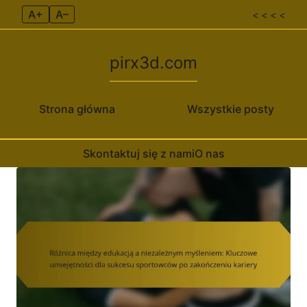
A+
A–
< < < <
pirx3d.com
Strona główna
Wszystkie posty
Skontaktuj się z nami
O nas
Skip to content