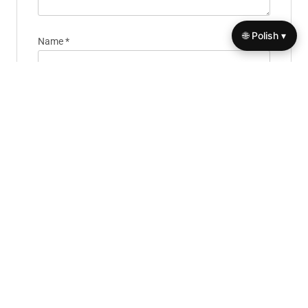
🌐 Polish ▾
Name
*
Email
*
Website
Save my name, email, and website in this browser for
the next time I comment.