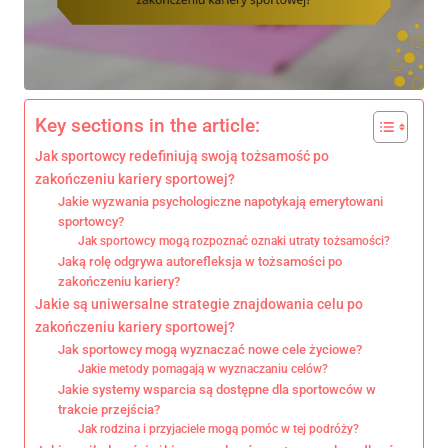
Key sections in the article:
Jak sportowcy redefiniują swoją tożsamość po
zakończeniu kariery sportowej?
Jakie wyzwania psychologiczne napotykają emerytowani
sportowcy?
Jak sportowcy mogą rozpoznać oznaki utraty tożsamości?
Jaką rolę odgrywa autorefleksja w tożsamości po
zakończeniu kariery?
Jakie są uniwersalne strategie znajdowania celu po
zakończeniu kariery sportowej?
Jak sportowcy mogą wyznaczać nowe cele życiowe?
Jakie metody pomagają w wyznaczaniu celów?
Jakie systemy wsparcia są dostępne dla sportowców w
trakcie przejścia?
Jak rodzina i przyjaciele mogą pomóc w tej podróży?