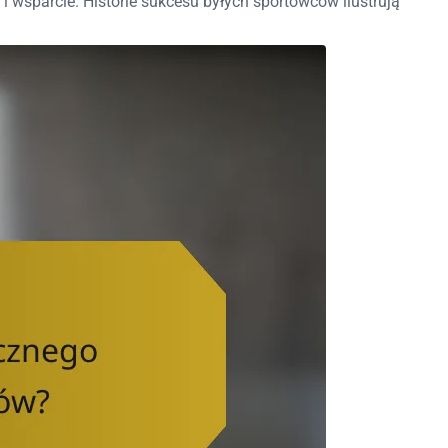
i wsparcie. Historie sukcesu byłych sportowców ilustrują