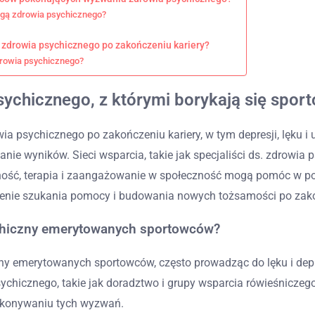
rogą zdrowia psychicznego?
 zdrowia psychicznego po zakończeniu kariery?
drowia psychicznego?
ychicznego, z którymi borykają się spor
 psychicznego po zakończeniu kariery, w tym depresji, lęku i 
ganie wyników. Sieci wsparcia, takie jak specjaliści ds. zdrowi
żność, terapia i zaangażowanie w społeczność mogą pomóc w pow
czenie szukania pomocy i budowania nowych tożsamości po zako
ychiczny emerytowanych sportowców?
 emerytowanych sportowców, często prowadząc do lęku i depres
hicznego, takie jak doradztwo i grupy wsparcia rówieśniczego,
pokonywaniu tych wyzwań.