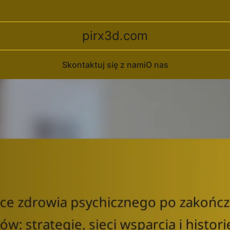
pirx3d.com
Skontaktuj się z nami
O nas