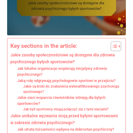
Key sections in the article:
Jakie zasoby społecznościowe są dostępne dla zdrowia
psychicznego byłych sportowców?
Jak lokalne organizacje wspierają inicjatywy zdrowia
psychicznego?
Jaką rolę odgrywają psychologowie sportowi w przejściu?
Jakie są kroki do znalezienia wykwalifikowanego psychologa
sportowego?
Jakie sieci wsparcia rówieśników istnieją dla byłych
sportowców?
Jak byli sportowcy mogą połączyć się z tymi sieciami?
Jakie unikalne wyzwania stoją przed byłymi sportowcami
w zakresie zdrowia psychicznego?
Jak utrata tożsamości wpływa na dobrostan psychiczny?